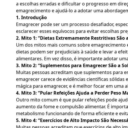
a escolhas erradas e dificultar o progresso em dir
emagrecimento e ajudá-lo a adotar uma abordagem m
1. Introdução
Emagrecer
pode ser um processo desafiador, espe
esclarecer esses equívocos para evitar escolhas p
2. Mito 1: “Dietas Extremamente Restritivas São
Um dos mitos mais comuns sobre emagrecimento é q
dietas podem ser prejudiciais à saúde e levar a efe
alimentares. Em vez disso, é importante adotar um
3. Mito 2: “Suplementos para Emagrecer São a S
Muitas pessoas acreditam que suplementos para em
emagrecer carece de evidências científicas sólidas 
mágica para emagrecer, e é melhor focar em uma ali
4. Mito 3: “Pular Refeições Ajuda a Perder Peso 
Outro mito comum é que pular refeições pode ajud
aumento da fome e compulsão alimentar. É importan
metabolismo funcionando de forma eficiente e evit
5. Mito 4: “Exercícios de Alto Impacto São Necess
Muitas pessoas acreditam que exercícios de alto i