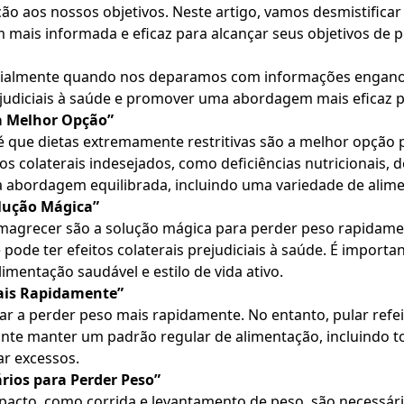
eção aos nossos objetivos. Neste artigo, vamos desmistific
ais informada e eficaz para alcançar seus objetivos de p
cialmente quando nos deparamos com informações enganos
rejudiciais à saúde e promover uma abordagem mais eficaz 
 a Melhor Opção”
ue dietas extremamente restritivas são a melhor opção p
itos colaterais indesejados, como deficiências nutricionais
a abordagem equilibrada, incluindo uma variedade de alim
olução Mágica”
agrecer são a solução mágica para perder peso rapidamen
e pode ter efeitos colaterais prejudiciais à saúde. É impor
mentação saudável e estilo de vida ativo.
Mais Rapidamente”
ar a perder peso mais rapidamente. No entanto, pular ref
te manter um padrão regular de alimentação, incluindo to
ar excessos.
ários para Perder Peso”
mpacto, como corrida e levantamento de peso, são necessár