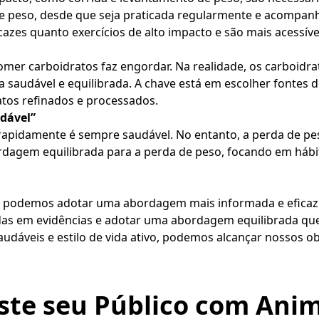
a de peso, desde que seja praticada regularmente e acompan
zes quanto exercícios de alto impacto e são mais acessíve
er carboidratos faz engordar. Na realidade, os carboidra
udável e equilibrada. A chave está em escolher fontes de
atos refinados e processados.
dável”
apidamente é sempre saudável. No entanto, a perda de peso 
agem equilibrada para a perda de peso, focando em hábitos
, podemos adotar uma abordagem mais informada e eficaz p
das em evidências e adotar uma abordagem equilibrada que
audáveis e estilo de vida ativo, podemos alcançar nossos o
ste seu Público com Anim