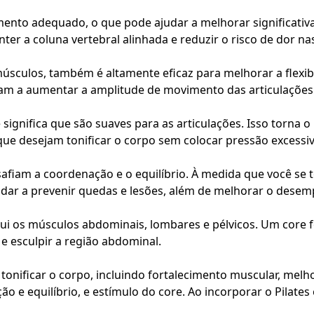
hamento adequado, o que pode ajudar a melhorar significati
ter a coluna vertebral alinhada e reduzir o risco de dor nas
úsculos, também é altamente eficaz para melhorar a flexibi
 a aumentar a amplitude de movimento das articulações e 
e significa que são suaves para as articulações. Isso torna 
que desejam tonificar o corpo sem colocar pressão excessiv
fiam a coordenação e o equilíbrio. À medida que você se tor
ar a prevenir quedas e lesões, além de melhorar o desempe
clui os músculos abdominais, lombares e pélvicos. Um core 
 e esculpir a região abdominal.
tonificar o corpo, incluindo fortalecimento muscular, melh
o e equilíbrio, e estímulo do core. Ao incorporar o Pilates