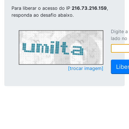
Para liberar o acesso
do IP
216.73.216.159
,
responda ao desafio abaixo.
Digite 
lado no
[trocar imagem]