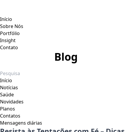
Início
Sobre Nós
Portfólio
Insight
Contato
Blog
Início
Notícias
Saúde
Novidades
Planos
Contatos
Mensagens diárias
Resista às Tentações com Fé – Dicas