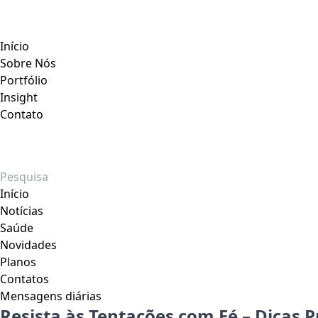
Início
Sobre Nós
Portfólio
Insight
Contato
Início
Notícias
Saúde
Novidades
Planos
Contatos
Mensagens diárias
Resista às Tentações com Fé – Dicas P