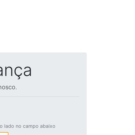
ança
nosco.
ao lado no campo abaixo