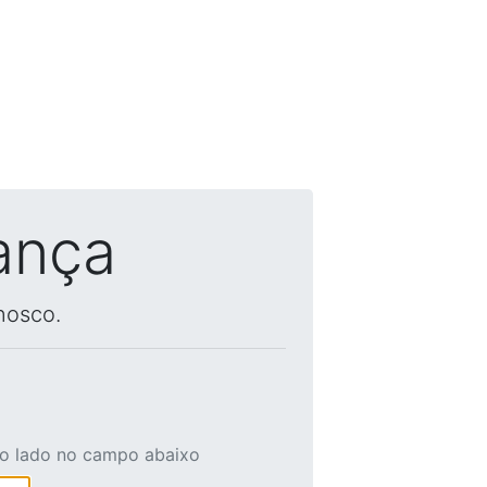
ança
nosco.
ao lado no campo abaixo