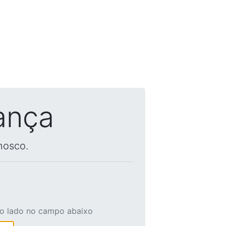
ança
nosco.
ao lado no campo abaixo