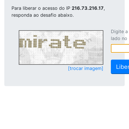
Para liberar o acesso
do IP
216.73.216.17
,
responda ao desafio abaixo.
Digite 
lado no
[trocar imagem]